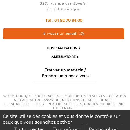
393, Avenue des Savels,
04100 Manosque
Tél : 04 92 70 84 00
Envoyer un email
HOSPITALISATION
AMBULATOIRE
Trouver un médecin /
Prendre un rendez-vous
©2026 CLINIQUE TOUTES AURES - TOUS DROITS RÉSERVÉS - CRÉATION
& RÉALISATION : ANSWEB -
MENTIONS LÉGALES
-
DONNÉES
PERSONNELLES
-
LIENS
-
PLAN DU SITE
-
GESTION DES COOKIES
-
NOS
PARTENAIRES
Ce site utilise des cookies et vous donne le contrôle sur
ceux que vous souhaitez activer
Tout accepter
Tout refuser
Personnaliser