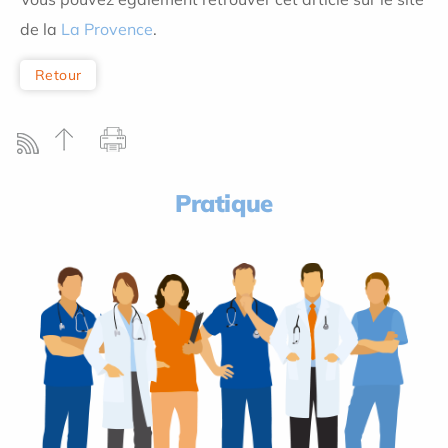
de la
La Provence
.
Retour
Pratique