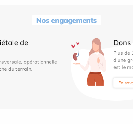
Nos engagements
iétale de
Dons 
Plus de
d'une gr
sversale, opérationnelle
est le m
che du terrain.
En savo