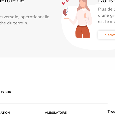
Plus de
d'une gr
sversale, opérationnelle
est le m
che du terrain.
En savo
US SUR
Trou
SATION
AMBULATOIRE