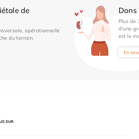
iétale de
Dons 
Plus de
d'une gr
sversale, opérationnelle
est le m
che du terrain.
En savo
US SUR