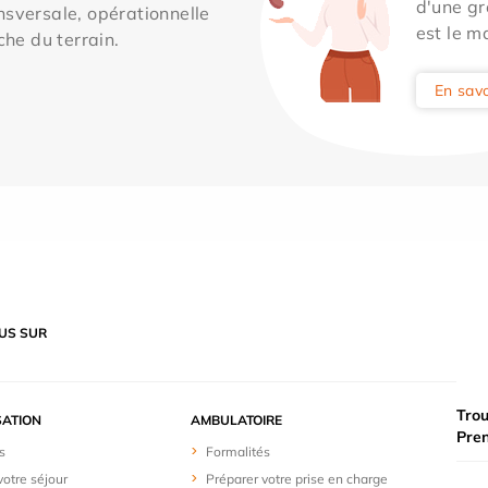
d'une gr
sversale, opérationnelle
est le m
che du terrain.
En savo
US SUR
Trou
SATION
AMBULATOIRE
Pre
s
Formalités
votre séjour
Préparer votre prise en charge