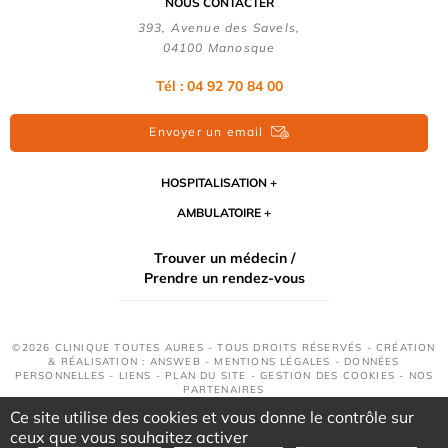
NOUS CONTACTER
393, Avenue des Savels,
04100 Manosque
Tél : 04 92 70 84 00
Envoyer un email
HOSPITALISATION
AMBULATOIRE
Trouver un médecin /
Prendre un rendez-vous
©2026 CLINIQUE TOUTES AURES - TOUS DROITS RÉSERVÉS - CRÉATION
& RÉALISATION : ANSWEB -
MENTIONS LÉGALES
-
DONNÉES
PERSONNELLES
-
LIENS
-
PLAN DU SITE
-
GESTION DES COOKIES
-
NOS
PARTENAIRES
Ce site utilise des cookies et vous donne le contrôle sur
ceux que vous souhaitez activer