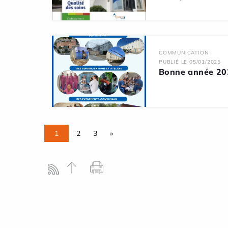
COMMUNICATION
PUBLIÉ LE 05/01/2025
Bonne année 20
1
2
3
»