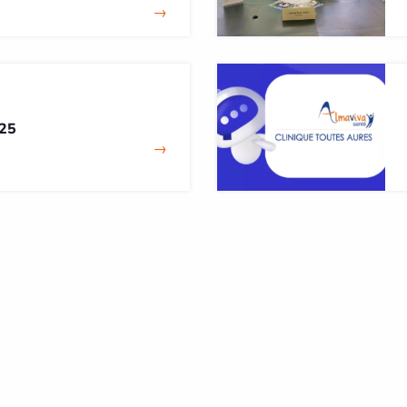
→
25
→