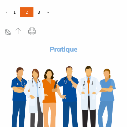
«
1
2
3
»
Pratique