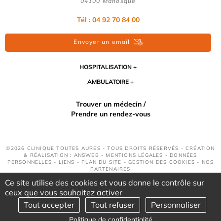
04100 Manosque
Tél : 04 92 70 84 00
Envoyer un email
HOSPITALISATION
AMBULATOIRE
Trouver un médecin /
Prendre un rendez-vous
©2026 CLINIQUE TOUTES AURES - TOUS DROITS RÉSERVÉS - CRÉATION
& RÉALISATION : ANSWEB -
MENTIONS LÉGALES
-
DONNÉES
PERSONNELLES
-
LIENS
-
PLAN DU SITE
-
GESTION DES COOKIES
-
NOS
PARTENAIRES
Ce site utilise des cookies et vous donne le contrôle sur
ceux que vous souhaitez activer
Tout accepter
Tout refuser
Personnaliser
Politique de confidentialité