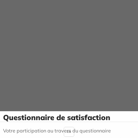
Panneau de gestion des cookies
Qualité
ACCUEIL
QUALITÉ
SATISFACTION DES PATIENTS
Satisfaction des patients
Questionnaire de satisfaction
Votre participation au travers du questionnaire
EN