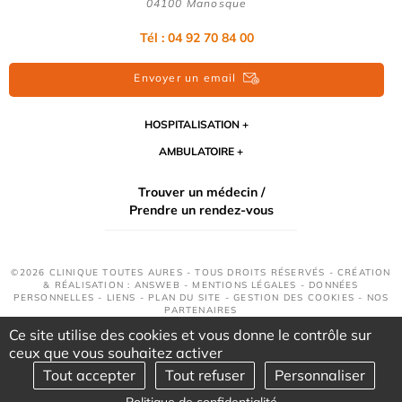
04100 Manosque
Tél : 04 92 70 84 00
Envoyer un email
HOSPITALISATION
AMBULATOIRE
Trouver un médecin /
Prendre un rendez-vous
©2026 CLINIQUE TOUTES AURES - TOUS DROITS RÉSERVÉS - CRÉATION
& RÉALISATION : ANSWEB -
MENTIONS LÉGALES
-
DONNÉES
PERSONNELLES
-
LIENS
-
PLAN DU SITE
-
GESTION DES COOKIES
-
NOS
PARTENAIRES
Ce site utilise des cookies et vous donne le contrôle sur
ceux que vous souhaitez activer
Tout accepter
Tout refuser
Personnaliser