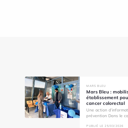
MARS BLEU
Mars Bleu : mobili
établissement pou
cancer colorectal
Une action d’informat
prévention Dans le ca
PUBLIÉ LE 25/03/2026