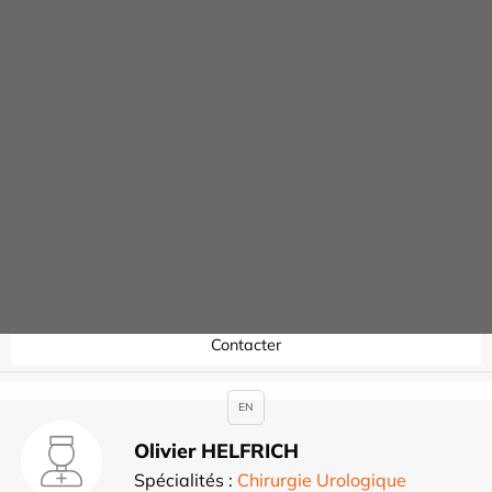
Thierry GOTUSSO
Spécialités :
Chirurgie Dentaire
Contacter
Jeremie HAMDAN
Spécialités :
Ophtalmologie
Contacter
EN
Olivier HELFRICH
Spécialités :
Chirurgie Urologique