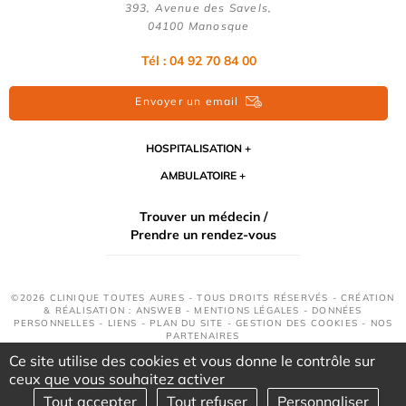
393, Avenue des Savels,
04100 Manosque
Tél : 04 92 70 84 00
Envoyer un email
HOSPITALISATION
AMBULATOIRE
Trouver un médecin /
Prendre un rendez-vous
©2026 CLINIQUE TOUTES AURES - TOUS DROITS RÉSERVÉS - CRÉATION
& RÉALISATION : ANSWEB -
MENTIONS LÉGALES
-
DONNÉES
PERSONNELLES
-
LIENS
-
PLAN DU SITE
-
GESTION DES COOKIES
-
NOS
PARTENAIRES
Ce site utilise des cookies et vous donne le contrôle sur
ceux que vous souhaitez activer
Tout accepter
Tout refuser
Personnaliser