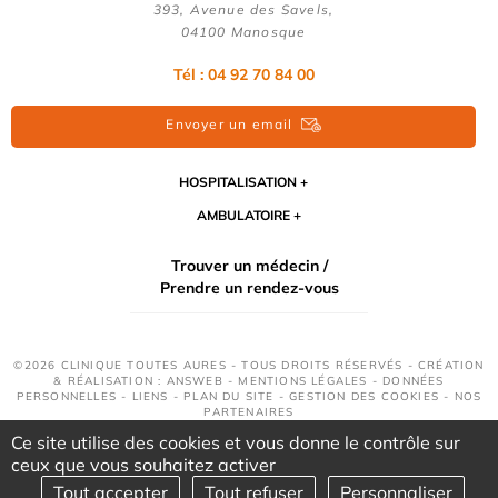
393, Avenue des Savels,
04100 Manosque
Tél : 04 92 70 84 00
Envoyer un email
HOSPITALISATION
AMBULATOIRE
Trouver un médecin /
Prendre un rendez-vous
©2026 CLINIQUE TOUTES AURES - TOUS DROITS RÉSERVÉS - CRÉATION
& RÉALISATION : ANSWEB -
MENTIONS LÉGALES
-
DONNÉES
PERSONNELLES
-
LIENS
-
PLAN DU SITE
-
GESTION DES COOKIES
-
NOS
PARTENAIRES
Ce site utilise des cookies et vous donne le contrôle sur
ceux que vous souhaitez activer
Tout accepter
Tout refuser
Personnaliser