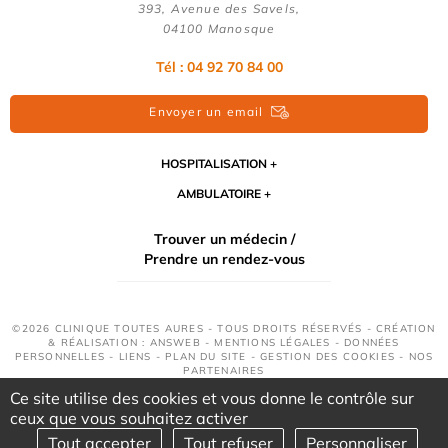
393, Avenue des Savels,
04100 Manosque
Tél : 04 92 70 84 00
Envoyer un email
HOSPITALISATION
AMBULATOIRE
Trouver un médecin /
Prendre un rendez-vous
©2026 CLINIQUE TOUTES AURES - TOUS DROITS RÉSERVÉS - CRÉATION
& RÉALISATION : ANSWEB -
MENTIONS LÉGALES
-
DONNÉES
PERSONNELLES
-
LIENS
-
PLAN DU SITE
-
GESTION DES COOKIES
-
NOS
PARTENAIRES
Ce site utilise des cookies et vous donne le contrôle sur
ceux que vous souhaitez activer
Tout accepter
Tout refuser
Personnaliser