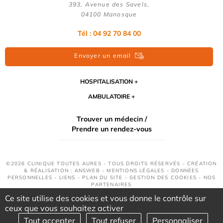
393, Avenue des Savels,
04100 Manosque
Tél : 04 92 70 84 00
Envoyer un email
HOSPITALISATION
AMBULATOIRE
Trouver un médecin /
Prendre un rendez-vous
©2026 CLINIQUE TOUTES AURES - TOUS DROITS RÉSERVÉS - CRÉATION
& RÉALISATION : ANSWEB -
MENTIONS LÉGALES
-
DONNÉES
PERSONNELLES
-
LIENS
-
PLAN DU SITE
-
GESTION DES COOKIES
-
NOS
PARTENAIRES
Ce site utilise des cookies et vous donne le contrôle sur
ceux que vous souhaitez activer
Tout accepter
Tout refuser
Personnaliser